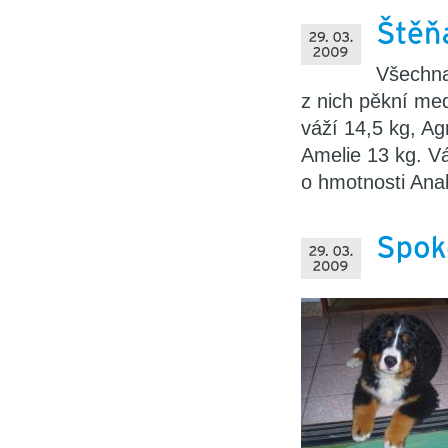
Všechna
z nich pěkní med
váží 14,5 kg, Ag
Amelie 13 kg. Vá
o hmotnosti Ana