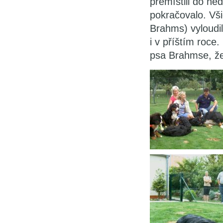
přemístili do ne
pokračovalo. Všic
Brahms) vyloudil
i v příštím roce
psa Brahmse, že 