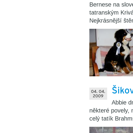
Bernese na slov
tatranským Krivá
Nejkrásnější ště
Abbie dn
některé povely, 
celý tatík Brahm