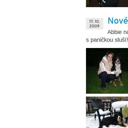
Abbie n
s paničkou sluš