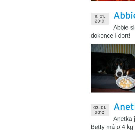
Abbie sl
dokonce i dort!
Anetka 
Betty má o 4 kg 