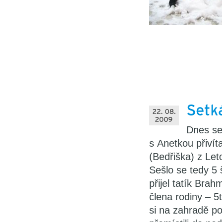
Dnes se
s Anetkou přivít
(Bedřiška) z Let
Sešlo se tedy 5 
přijel tatík Brah
člena rodiny – 5
si na zahradě poh