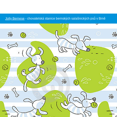
Jolly Bernese
- chovatelská stanice bernských salašnických psů v Brně