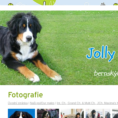
Úvodní stránka
|
Naši psi/Our males
|
Int. Ch., Grand Ch. & Multi Ch., JCh. Maxima's