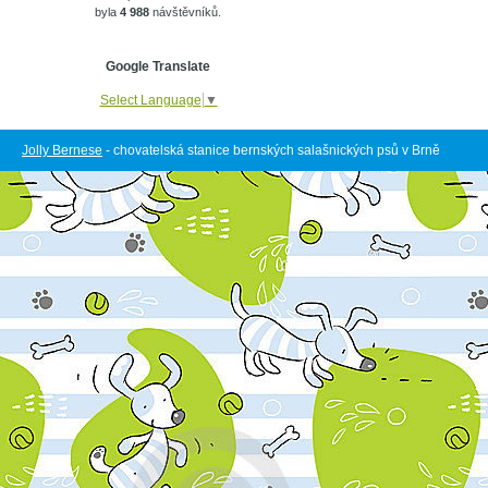
byla
4 988
návštěvníků.
Google Translate
Select Language
▼
Jolly Bernese
- chovatelská stanice bernských salašnických psů v Brně