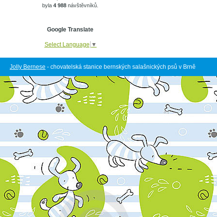
byla
4 988
návštěvníků.
Google Translate
Select Language
▼
Jolly Bernese
- chovatelská stanice bernských salašnických psů v Brně