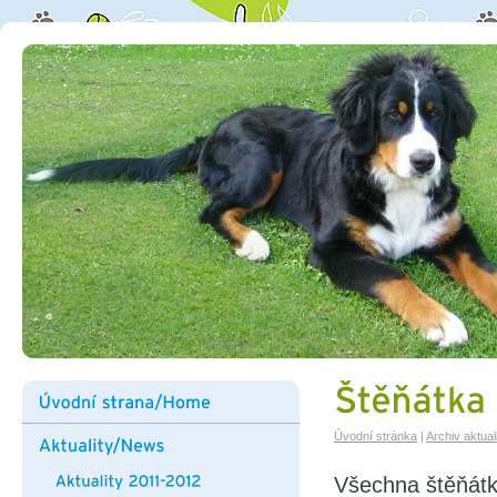
Úvodní stránka
|
Archiv aktuali
Všechna štěňátk