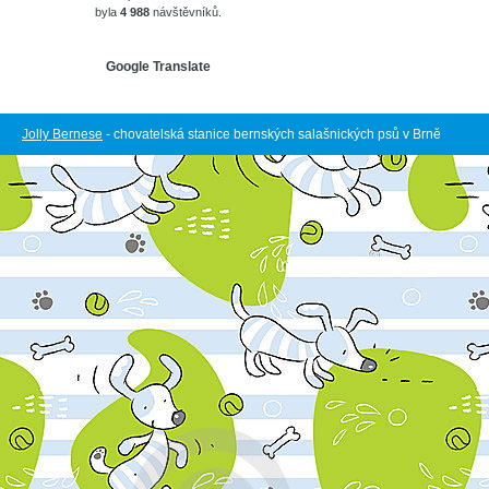
byla
4 988
návštěvníků.
Google Translate
Jolly Bernese
- chovatelská stanice bernských salašnických psů v Brně