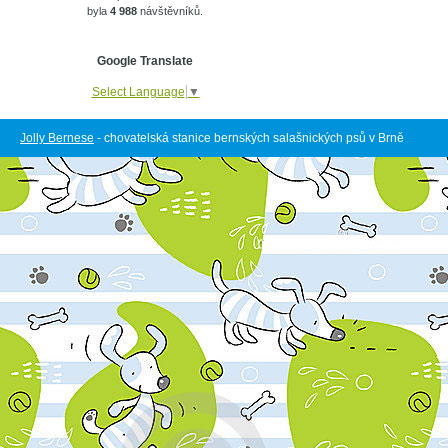
byla
4 988
návštěvníků.
Google Translate
Select Language
▼
Jolly Bernese
- chovatelská stanice bernských salašnických psů v Brně